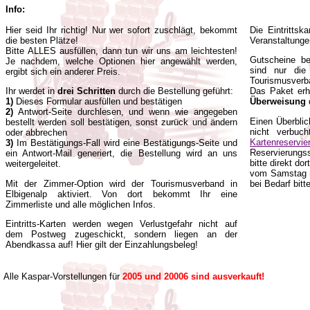
Info:
Hier seid Ihr richtig! Nur wer sofort zuschlägt, bekommt
Die Eintrittsk
die besten Plätze!
Veranstaltunge
Bitte ALLES ausfüllen, dann tun wir uns am leichtesten!
Gutscheine be
Je nachdem, welche Optionen hier angewählt werden,
sind nur die
ergibt sich ein anderer Preis.
Tourismusverb
Ihr werdet in
drei Schritten
durch die Bestellung geführt:
Das Paket erhä
1)
Dieses Formular ausfüllen und bestätigen
Überweisung
2)
Antwort-Seite durchlesen, und wenn wie angegeben
Einen Überbli
bestellt werden soll bestätigen, sonst zurück und ändern
nicht verbuc
oder abbrechen
Kartenreservie
3)
Im Bestätigungs-Fall wird eine Bestätigungs-Seite und
Reservierungss
ein Antwort-Mail generiert, die Bestellung wird an uns
bitte direkt do
weitergeleitet.
vom Samstag 
Mit der Zimmer-Option wird der Tourismusverband in
bei Bedarf bit
Elbigenalp aktiviert. Von dort bekommt Ihr eine
Zimmerliste und alle möglichen Infos.
Eintritts-Karten werden wegen Verlustgefahr nicht auf
dem Postweg zugeschickt, sondern liegen an der
Abendkassa auf! Hier gilt der Einzahlungsbeleg!
Alle Kaspar-Vorstellungen für
2005 und 20006 sind ausverkauft!