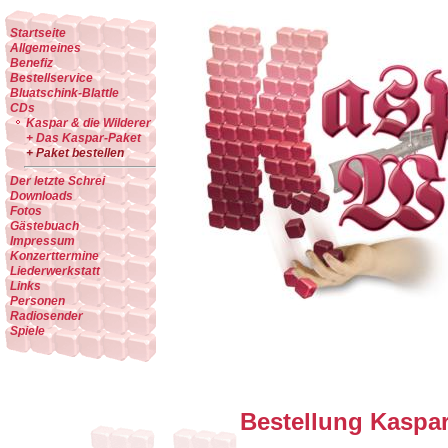
Startseite
Allgemeines
Benefiz
Bestellservice
Bluatschink-Blattle
CDs
Kaspar & die Wilderer
+ Das Kaspar-Paket
+ Paket bestellen
Der letzte Schrei
Downloads
Fotos
Gästebuach
Impressum
Konzerttermine
Liederwerkstatt
Links
Personen
Radiosender
Spiele
Bestellung Kaspar