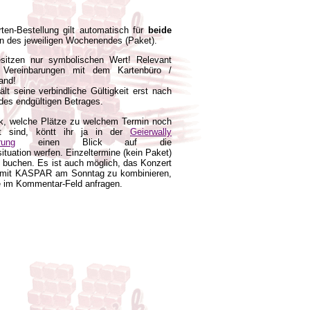
arten-Bestellung gilt automatisch für
beide
n des jeweiligen Wochenendes (Paket).
sitzen nur symbolischen Wert! Relevant
 Vereinbarungen mit dem Kartenbüro /
and!
lt seine verbindliche Gültigkeit erst nach
des endgültigen Betrages.
ck, welche Plätze zu welchem Termin noch
ht sind, köntt ihr ja in der
Geierwally
rung
einen Blick auf die
ituation werfen. Einzeltermine (kein Paket)
rt buchen. Es ist auch möglich, das Konzert
mit KASPAR am Sonntag zu kombinieren,
te im Kommentar-Feld anfragen.