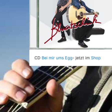
CD
Bei mir ums Egg
- jetzt im
Shop