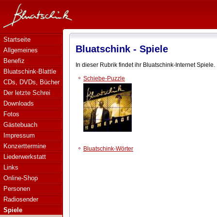
Bluatschink - Spiele
Startseite
Bluatschink - Spiele
Allgemeines
Benefiz
In dieser Rubrik findet ihr Bluatschink-Internet Spiele.
Bluatschink-Blattle
Schiebe-Puzzle
CDs, DVDs, Bücher
Der letzte Schrei
Downloads
Fotos
Gästebuach
Impressum
Konzerttermine
Bluatschink-Wörter
Liederwerkstatt
Links
Online-Shop
Personen
Radiosender
Spiele