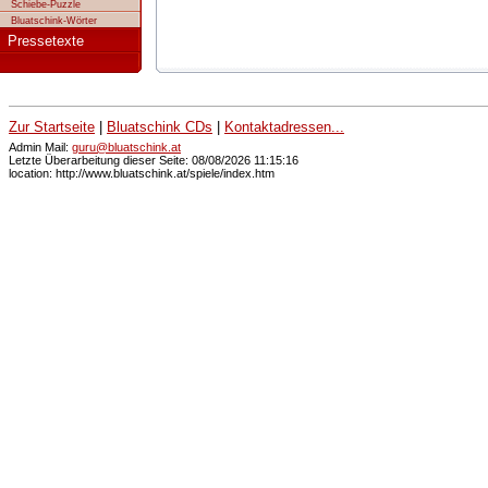
Schiebe-Puzzle
Bluatschink-Wörter
Pressetexte
Zur Startseite
|
Bluatschink CDs
|
Kontaktadressen...
Admin Mail:
guru@bluatschink.at
Letzte Überarbeitung dieser Seite: 08/08/2026 11:15:16
location: http://www.bluatschink.at/spiele/index.htm