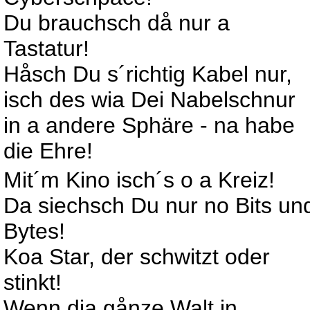
Du brauchsch då nur a
Tastatur!
Håsch Du s´richtig Kabel nur,
isch des wia Dei Nabelschnur
in a andere Sphäre - na habe
die Ehre!
Mit´m Kino isch´s o a Kreiz!
Da siechsch Du nur no Bits un
Bytes!
Koa Star, der schwitzt oder
stinkt!
Wenn dia gånze Walt in