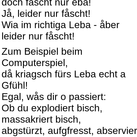
doch fåscht nur eba!
Jå, leider nur fåscht!
Wia im richtiga Leba - åber
leider nur fåscht!
Zum Beispiel beim
Computerspiel,
då kriagsch fürs Leba echt a
Gfühl!
Egal, wås dir o passiert:
Ob du explodiert bisch,
massakriert bisch,
abgstürzt, aufgfresst, abservier