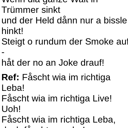
Trümmer sinkt
und der Held dånn nur a bissle
hinkt!
Steigt o rundum der Smoke au
-
håt der no an Joke drauf!
Ref:
Fåscht wia im richtiga
Leba!
Fåscht wia im richtiga Live!
Uoh!
Fåscht wia im richtiga Leba,