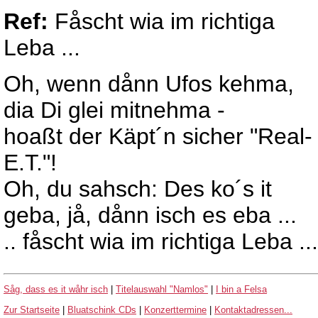
Ref:
Fåscht wia im richtiga
Leba ...
Oh, wenn dånn Ufos kehma,
dia Di glei mitnehma -
hoaßt der Käpt´n sicher "Real-
E.T."!
Oh, du sahsch: Des ko´s it
geba, jå, dånn isch es eba ...
.. fåscht wia im richtiga Leba ...
Såg, dass es it wåhr isch
|
Titelauswahl "Namlos"
|
I bin a Felsa
Zur Startseite
|
Bluatschink CDs
|
Konzerttermine
|
Kontaktadressen...