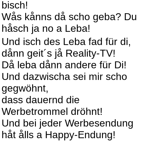
bisch!
Wås kånns då scho geba? Du
håsch ja no a Leba!
Und isch des Leba fad für di,
dånn geit´s jå Reality-TV!
Då leba dånn andere für Di!
Und dazwischa sei mir scho
gegwöhnt,
dass dauernd die
Werbetrommel dröhnt!
Und bei jeder Werbesendung
håt ålls a Happy-Endung!