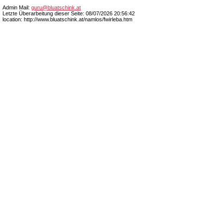
Admin Mail:
guru@bluatschink.at
Letzte Überarbeitung dieser Seite: 08/07/2026 20:56:42
location: http://www.bluatschink.at/namlos/fwirleba.htm