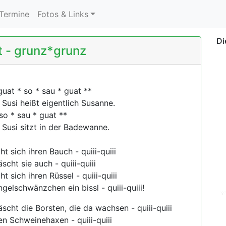
urrent)
Termine
Fotos & Links
Di
 - grunz*grunz
uat * so * sau * guat **
Susi heißt eigentlich Susanne.
so * sau * guat **
 Susi sitzt in der Badewanne.
t sich ihren Bauch - quiii-quiii
scht sie auch - quiii-quiii
t sich ihren Rüssel - quiii-quiii
gelschwänzchen ein bissl - quiii-quiii!
scht die Borsten, die da wachsen - quiii-quiii
n Schweinehaxen - quiii-quiii