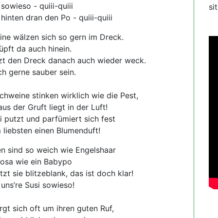
sowieso - quiii-quiii
si
hinten dran den Po - quiii-quiii
ne wälzen sich so gern im Dreck.
üpft da auch hinein.
zt den Dreck danach auch wieder weck.
ach gerne sauber sein.
hweine stinken wirklich wie die Pest,
us der Gruft liegt in der Luft!
 putzt und parfümiert sich fest
 liebsten einen Blumenduft!
en sind so weich wie Engelshaar
 rosa wie ein Babypo
zt sie blitzeblank, das ist doch klar!
 uns’re Susi sowieso!
gt sich oft um ihren guten Ruf,