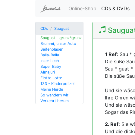
(c
Online-Shop
CDs & DVDs
Sauguat
CDs
Sauguat
Sauguat - grunz*grunz
Brummi, unser Auto
Seifenblasen
1 Ref:
Sau * g
Balla-Balla
Inser Lech
Die süße Sau 
Super Baby
Sau * guat * 
Almajuri
Die süße Sau
Flotte Lotte
133 - Kinderpolizei
Meine Herde
Und sie wäsch
So wandern wir
Ihre Ohren wä
Verkehrt herum
Und sie wäsch
Sogar das Rin
2. Ref:
Sie wä
Und die dicke