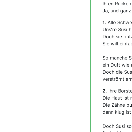
Ihren Rücken 
Ja, und ganz 
1.
Alle Schwei
Uns're Susi h
Doch sie put
Sie will einf
So manche Sc
ein Duft wie a
Doch die Susi
verströmt am
2.
Ihre Borst
Die Haut ist
Die Zähne put
denn klug ist
Doch Susi sor