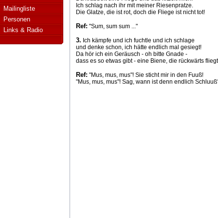
Ich schlag nach ihr mit meiner Riesenpratze.
Mailingliste
Die Glatze, die ist rot, doch die Fliege ist nicht tot!
Personen
Ref:
"Sum, sum sum ..."
Links & Radio
3.
Ich kämpfe und ich fuchtle und ich schlage
und denke schon, ich hätte endlich mal gesiegt!
Da hör ich ein Geräusch - oh bitte Gnade -
dass es so etwas gibt - eine Biene, die rückwärts fliegt
Ref:
"Mus, mus, mus"! Sie sticht mir in den Fuuß!
"Mus, mus, mus"! Sag, wann ist denn endlich Schluuß