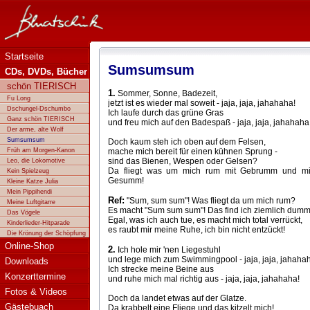
Bluatschink - Sumsumsum
Startseite
Sumsumsum
CDs, DVDs, Bücher
schön TIERISCH
1.
Sommer, Sonne, Badezeit,
Fu Long
jetzt ist es wieder mal soweit - jaja, jaja, jahahaha!
Dschungel-Dschumbo
Ich laufe durch das grüne Gras
Ganz schön TIERISCH
und freu mich auf den Badespaß - jaja, jaja, jahahaha
Der arme, alte Wolf
Sumsumsum
Doch kaum steh ich oben auf dem Felsen,
Früh am Morgen-Kanon
mache mich bereit für einen kühnen Sprung -
sind das Bienen, Wespen oder Gelsen?
Leo, die Lokomotive
Da fliegt was um mich rum mit Gebrumm und mi
Kein Spielzeug
Gesumm!
Kleine Katze Julia
Mein Pippihendi
Ref:
"Sum, sum sum"! Was fliegt da um mich rum?
Meine Luftgitarre
Es macht "Sum sum sum"! Das find ich ziemlich dumm
Das Vögele
Egal, was ich auch tue, es macht mich total verrückt,
Kinderlieder-Hitparade
es raubt mir meine Ruhe, ich bin nicht entzückt!
Die Krönung der Schöpfung
Online-Shop
2.
Ich hole mir 'nen Liegestuhl
und lege mich zum Swimmingpool - jaja, jaja, jahaha
Downloads
Ich strecke meine Beine aus
Konzerttermine
und ruhe mich mal richtig aus - jaja, jaja, jahahaha!
Fotos & Videos
Doch da landet etwas auf der Glatze.
Gästebuach
Da krabbelt eine Fliege und das kitzelt mich!