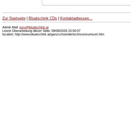
Zur Startseite
|
Bluatschink CDs
|
Kontaktadressen...
Admin Mail:
guru@bluatschink.at
Letzte Überarbeitung dieser Seite: 08/08/2026 10:00:07
location: http://www.bluatschink.at/ganzschoentierisch/sumsumsum.htm