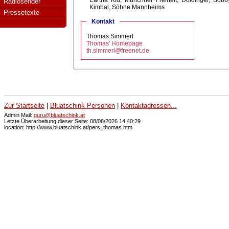
Eartha Kid, Münchner Freiheit, Doldinger, Bobb
Radiosender
Kimbal, Söhne Mannheims
Pressetexte
Kontakt
Thomas Simmerl
Thomas' Homepage
th.simmerl@freenet.de
Zur Startseite
|
Bluatschink Personen
|
Kontaktadressen...
Admin Mail:
guru@bluatschink.at
Letzte Überarbeitung dieser Seite: 08/08/2026 14:40:29
location: http://www.bluatschink.at/pers_thomas.htm