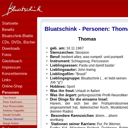
Bluatschink - Personen: Thomas Simmerl
Startseite
Bluatschink - Personen: Tho
Benefiz
Bluatschink-Blattle
Thomas
CDs, DVDs, Bücher
geb. am:
Downloads
16.11.1967
Sternzeichen:
Skorpion
Fotos
Beruf:
bedient alles, was rumpelt und pumpelt
Gästebuach
Instrument:
Schlagzeug, Percussion
Lieblingsessen:
Pasta und damit basta!
Impressum
Lieblingsautor:
John Irwing
Konzerttermine
Lieblingsfilm:
"Brasil"
Lieblingsgruppe:
Bluatschink (... er liebt seinen
Links
Job *g*)
Online-Shop
Hobbies:
Sport
Was ihn freut:
Urlaub in Italien
Personen
Was ihn ärgert:
geltungssüchte Profil-Neurotiker
Toni Knittel
Drei Dinge für die einsame Insel:
Peter Kaufmann
Harem, der sich bei der Frühjahrstourne
Paul Pfurtscheller
angesammelt hat, italienischer Koch, Moskitonet
Andreas Kappeller
(keinen Radio)
Gerald Schuller
Besondere Kennzeichen
: ähem.....ähem
Thomas Simmerl
wortkarg
Stationen seiner Karriere:
Margit Knittel
Pur, Pe Werner,