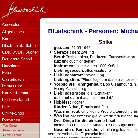
Bluatschink - Michael 'Spike' Streefkerk
Startseite
Bluatschink - Personen: Michae
Allgemeines
Benefiz
Spike
Bluatschink-Blattle
geb. am:
26.05.1962
CDs, DVDs, Bücher
Sternzeichen:
Zwilling
Beruf:
Toningenieur, Produzent, Taussendsassa
Der letzte Schrei
kurz und gut: "Tongenie"
Downloads
Instrument:
seine vielen 1000 Knöpferl
Lieblingsessen:
alles Asiatische
Fotos
Lieblingsautor:
Steven King
Gästebuach
Lieblingsfilm:
"Einer flog über das Kuckucksnest
Vorbild als Toningenieur:
Bob Clearmountain,
Impressum
Georg Massenburg
Konzerttermine
Lieblingsgruppe:
die "Schinken"
(er hängt scheinbar an seinem Job)
Liederwerkstatt
Hobbies:
Kochen
Links
Kinder:
Aidan , Dennis und Ella
Was ihn freut:
eine kleine Kreditkartenrechnung
Online-Shop
Was ihn ärgert:
eine große Kreditkartenrechnun
Personen
Drei Dinge für die einsame Insel:
meine Frau Ulli, meine Kinder, 1 Kiste Augustiner..
Toni Knittel
Besondere Kennzeichen:
hoffnungslos kindisc
Peter Kaufmann
verrückt wobei alle Eigenschaften bei ihm
Gerald Schuller