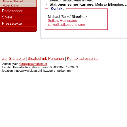
ziemlich ansteckend wirken.
Thomas Simmerl
Stationen seiner Karriere:
Melissa Etheridge, Li
Margit Knittel
Kontakt
Radiosender
Michael 'Spike' Streefkerk
Spiele
Spike's Homepage
Pressetexte
spike@spikesound.com
Zur Startseite
|
Bluatschink Personen
|
Kontaktadressen...
Admin Mail:
guru@bluatschink.at
Letzte Überarbeitung dieser Seite: 08/08/2026 19:20:03
location: http://www.bluatschink.at/pers_spike.htm