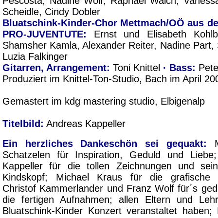
Pescosta, Nadine Wolf, Raphael Walch, Vanessa
Scheidle, Cindy Dobler
Bluatschink-Kinder-Chor Mettmach/OÖ aus d
PRO-JUVENTUTE:
Ernst und Elisabeth Kohlb
Shamsher Kamla, Alexander Reiter, Nadine Part, S
Luzia Falkinger
Gitarren, Arrangement:
Toni Knittel
· Bass:
Pete
Produziert im Knittel-Ton-Studio, Bach im April 20
Gemastert im kdg mastering studio, Elbigenalp
Titelbild:
Andreas Kappeller
Ein herzliches Dankeschön sei gequakt:
Ma
Schatzelen für Inspiration, Geduld und Liebe
Kappeller für die tollen Zeichnungen und sein
Kindskopf; Michael Kraus für die grafische 
Christof Kammerlander und Franz Wolf für´s ged
die fertigen Aufnahmen; allen Eltern und Lehr
Bluatschink-Kinder Konzert veranstaltet haben; 