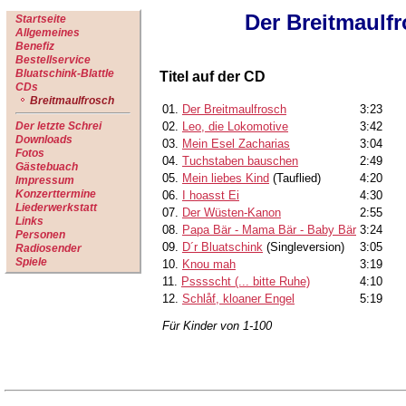
Der Breitmaulf
Startseite
Allgemeines
Benefiz
Bestellservice
Bluatschink-Blattle
Titel auf der CD
CDs
Breitmaulfrosch
01.
Der Breitmaulfrosch
3:23
Der letzte Schrei
02.
Leo, die Lokomotive
3:42
Downloads
03.
Mein Esel Zacharias
3:04
Fotos
04.
Tuchstaben bauschen
2:49
Gästebuach
05.
Mein liebes Kind
(Tauflied)
4:20
Impressum
Konzerttermine
06.
I hoasst Ei
4:30
Liederwerkstatt
07.
Der Wüsten-Kanon
2:55
Links
08.
Papa Bär - Mama Bär - Baby Bär
3:24
Personen
09.
D´r Bluatschink
(Singleversion)
3:05
Radiosender
Spiele
10.
Knou mah
3:19
11.
Psssscht (... bitte Ruhe)
4:10
12.
Schlåf, kloaner Engel
5:19
Für Kinder von 1-100