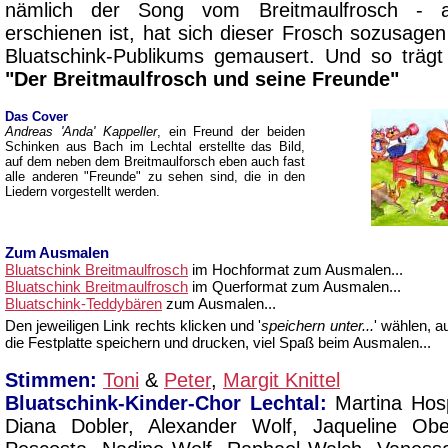
nämlich der Song vom Breitmaulfrosch -
erschienen ist, hat sich dieser Frosch sozusage
Bluatschink-Publikums gemausert. Und so trägt
"Der Breitmaulfrosch und seine Freunde"
Das Cover
Andreas 'Anda' Kappeller
, ein Freund der beiden
Schinken aus Bach im Lechtal erstellte das Bild,
auf dem neben dem Breitmaulforsch eben auch fast
alle anderen "Freunde" zu sehen sind, die in den
Liedern vorgestellt werden.
Zum Ausmalen
Bluatschink Breitmaulfrosch
im Hochformat zum Ausmalen...
Bluatschink Breitmaulfrosch
im Querformat zum Ausmalen...
Bluatschink-Teddybären
zum Ausmalen...
Den jeweiligen Link rechts klicken und '
speichern unter...
' wählen, a
die Festplatte speichern und drucken, viel Spaß beim Ausmalen...
Stimmen:
Toni
&
Peter
,
Margit Knittel
Bluatschink-Kinder-Chor Lechtal:
Martina Hosp
Diana Dobler, Alexander Wolf, Jaqueline Ob