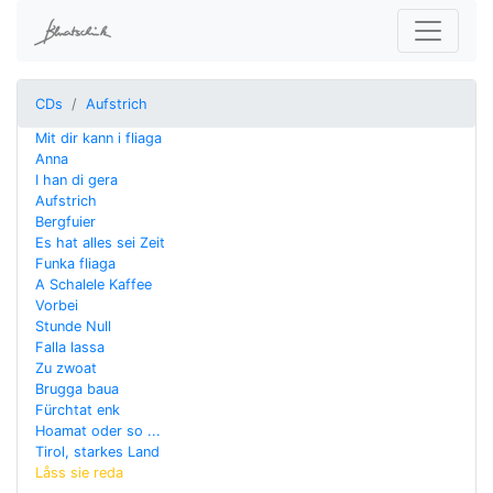
CDs
Aufstrich
Mit dir kann i fliaga
Anna
I han di gera
Aufstrich
Bergfuier
Es hat alles sei Zeit
Funka fliaga
A Schalele Kaffee
Vorbei
Stunde Null
Falla lassa
Zu zwoat
Brugga baua
Fürchtat enk
Hoamat oder so ...
Tirol, starkes Land
Låss sie reda