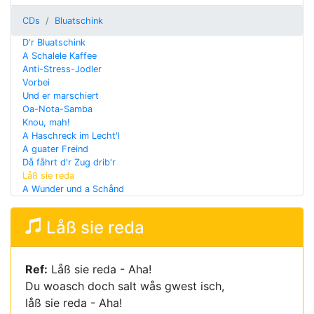
CDs
Bluatschink
D'r Bluatschink
A Schalele Kaffee
Anti-Stress-Jodler
Vorbei
Und er marschiert
Oa-Nota-Samba
Knou, mah!
A Haschreck im Lecht'l
A guater Freind
Då fåhrt d'r Zug drib'r
Låß sie reda
A Wunder und a Schånd
Låß sie reda
Ref:
Låß sie reda - Aha!
Du woasch doch salt wås gwest isch,
låß sie reda - Aha!