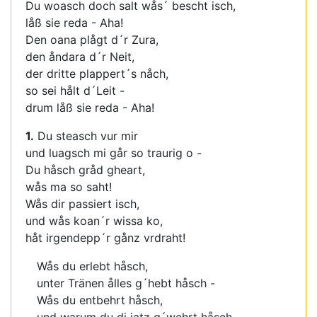
Du woasch doch salt wås´ bescht isch,
låß sie reda - Aha!
Den oana plågt d´r Zura,
den åndara d´r Neit,
der dritte plappert´s nåch,
so sei hålt d´Leit -
drum låß sie reda - Aha!
1.
Du steasch vur mir
und luagsch mi går so traurig o -
Du håsch gråd gheart,
wås ma so saht!
Wås dir passiert isch,
und wås koan´r wissa ko,
håt irgendepp´r gånz vrdraht!
Wås du erlebt håsch,
unter Tränen ålles g´hebt håsch -
Wås du entbehrt håsch,