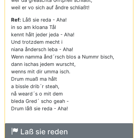
wer da greaschta Giftpfeil schiaßt,
weil er vo sich auf åndre schliaßt!
Ref:
Låß sie reda - Aha!
in so am kloana Tål
kennt hålt jeder jeda - Aha!
Und trotzdem mecht i
niana åndersch leba - Aha!
Wenn namma ånd´rsch blos a Nummr bisch,
dann ischas jedem wurscht,
wenns mit dir umma isch.
Drum muaß ma hålt
a bissle drib´r steah,
nå weard´s o mit dem
bleda Gred´ scho geah -
Drum låß sie reda - Aha!
Laß sie reden