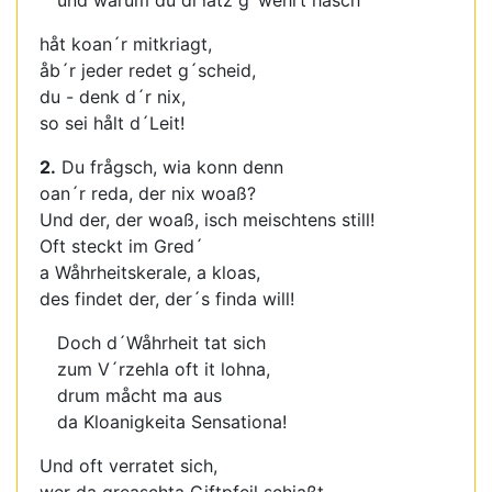
und warum du di iatz g´wehrt håsch
håt koan´r mitkriagt,
åb´r jeder redet g´scheid,
du - denk d´r nix,
so sei hålt d´Leit!
2.
Du frågsch, wia konn denn
oan´r reda, der nix woaß?
Und der, der woaß, isch meischtens still!
Oft steckt im Gred´
a Wåhrheitskerale, a kloas,
des findet der, der´s finda will!
Doch d´Wåhrheit tat sich
zum V´rzehla oft it lohna,
drum måcht ma aus
da Kloanigkeita Sensationa!
Und oft verratet sich,