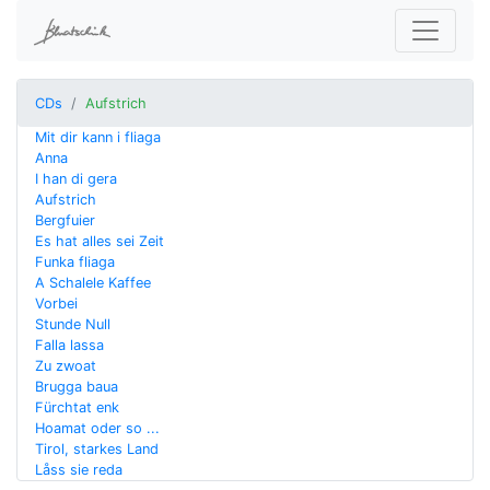
CDs
Aufstrich
Mit dir kann i fliaga
Anna
I han di gera
Aufstrich
Bergfuier
Es hat alles sei Zeit
Funka fliaga
A Schalele Kaffee
Vorbei
Stunde Null
Falla lassa
Zu zwoat
Brugga baua
Fürchtat enk
Hoamat oder so ...
Tirol, starkes Land
Låss sie reda