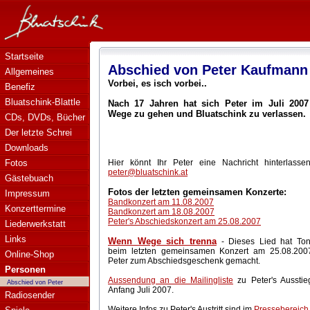
Bluatschink - Abschied von Peter Kaufmann
Startseite
Abschied von Peter Kaufmann
Allgemeines
Vorbei, es isch vorbei..
Benefiz
Bluatschink-Blattle
Nach 17 Jahren hat sich Peter im Juli 2007
Wege zu gehen und Bluatschink zu verlassen.
CDs, DVDs, Bücher
Der letzte Schrei
Downloads
Fotos
Hier könnt Ihr Peter eine Nachricht hinterlassen
peter@bluatschink.at
Gästebuach
Fotos der letzten gemeinsamen Konzerte:
Impressum
Bandkonzert am 11.08.2007
Konzerttermine
Bandkonzert am 18.08.2007
Peter's Abschiedskonzert am 25.08.2007
Liederwerkstatt
Links
Wenn Wege sich trenna
- Dieses Lied hat Ton
beim letzten gemeinsamen Konzert am 25.08.200
Online-Shop
Peter zum Abschiedsgeschenk gemacht.
Personen
Aussendung an die Mailingliste
zu Peter's Ausstie
Abschied von Peter
Anfang Juli 2007.
Radiosender
Weitere Infos zu Peter's Austritt sind im
Pressebereich