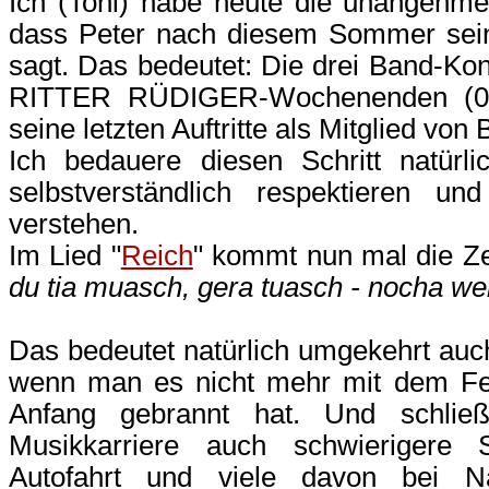
Ich (Toni) habe heute die unangehme
dass Peter nach diesem Sommer seiner
sagt. Das bedeutet: Die drei Band-Ko
RITTER RÜDIGER-Wochenenden (08/
seine letzten Auftritte als Mitglied von 
Ich bedauere diesen Schritt natürl
selbstverständlich respektieren u
verstehen.
Im Lied "
Reich
" kommt nun mal die Zei
du tia muasch, gera tuasch - nocha w
Das bedeutet natürlich umgekehrt auc
wenn man es nicht mehr mit dem Feu
Anfang gebrannt hat. Und schließ
Musikkarriere auch schwierigere 
Autofahrt und viele davon bei N