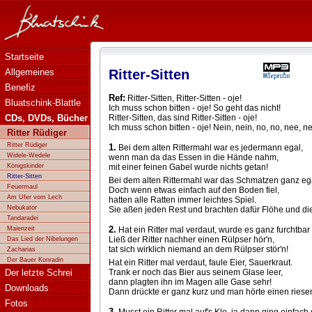
Bluatschink - Ritter-Sitten - Text
Startseite
Allgemeines
Ritter-Sitten
Benefiz
Ref:
Ritter-Sitten, Ritter-Sitten - oje!
Bluatschink-Blattle
Ich muss schon bitten - oje! So geht das nicht!
CDs, DVDs, Bücher
Ritter-Sitten, das sind Ritter-Sitten - oje!
Ich muss schon bitten - oje! Nein, nein, no, no, nee, n
Ritter Rüdiger
Ritter Rüdiger
1.
Bei dem alten Rittermahl war es jedermann egal,
Widele-Wedele
wenn man da das Essen in die Hände nahm,
Königskinder
mit einer feinen Gabel wurde nichts getan!
Ritter-Sitten
Bei dem alten Rittermahl war das Schmatzen ganz ega
Feuermaul
Doch wenn etwas einfach auf den Boden fiel,
Am Ufer vom Lech
hatten alle Ratten immer leichtes Spiel.
Nebukator
Sie aßen jeden Rest und brachten dafür Flöhe und die
Tandaradei
2.
Maienzeit
Hat ein Ritter mal verdaut, wurde es ganz furchtbar 
Ließ der Ritter nachher einen Rülpser hör'n,
Das Lied der Nibelungen
tat sich wirklich niemand an dem Rülpser stör'n!
Zacharias
Der Bauer Konradin
Hat ein Ritter mal verdaut, faule Eier, Sauerkraut.
Der letzte Schrei
Trank er noch das Bier aus seinem Glase leer,
dann plagten ihn im Magen alle Gase sehr!
Downloads
Dann drückte er ganz kurz und man hörte einen riese
Fotos
3.