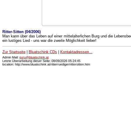
Ritter-Sitten (04/2006)
Man kann über das Leben auf einer mittelalterlichen Burg und die Lebensbe
ein lustiges Lied - uns war die zweite Möglichkeit lieber!
Zur Startseite
|
Bluatschink CDs
|
Kontaktadressen...
Admin Mail:
guru@bluatschink.at
Letzte Überarbeitung dieser Seite: 08/09/2026 05:24:45
location: http://www.bluatschink.at/ritterruediger/rittersitten.htm