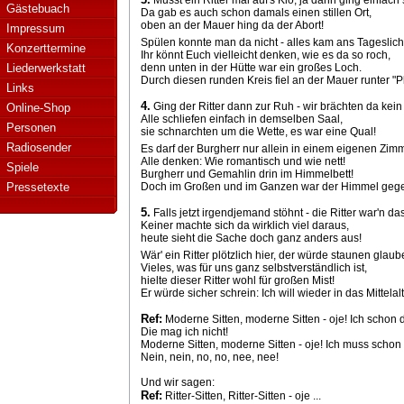
Musst ein Ritter mal auf's Klo, ja dann ging einfach 
Gästebuach
Da gab es auch schon damals einen stillen Ort,
oben an der Mauer hing da der Abort!
Impressum
Spülen konnte man da nicht - alles kam ans Tageslich
Konzerttermine
Ihr könnt Euch vielleicht denken, wie es da so roch,
Liederwerkstatt
denn unten in der Hütte war ein großes Loch.
Durch diesen runden Kreis fiel an der Mauer runter "P
Links
4.
Ging der Ritter dann zur Ruh - wir brächten da kein
Online-Shop
Alle schliefen einfach in demselben Saal,
Personen
sie schnarchten um die Wette, es war eine Qual!
Radiosender
Es darf der Burgherr nur allein in einem eigenen Zimm
Alle denken: Wie romantisch und wie nett!
Spiele
Burgherr und Gemahlin drin im Himmelbett!
Pressetexte
Doch im Großen und im Ganzen war der Himmel gege
5.
Falls jetzt irgendjemand stöhnt - die Ritter war'n d
Keiner machte sich da wirklich viel daraus,
heute sieht die Sache doch ganz anders aus!
Wär' ein Ritter plötzlich hier, der würde staunen glaub
Vieles, was für uns ganz selbstverständlich ist,
hielte dieser Ritter wohl für großen Mist!
Er würde sicher schrein: Ich will wieder in das Mittelal
Ref:
Moderne Sitten, moderne Sitten - oje! Ich schon do
Die mag ich nicht!
Moderne Sitten, moderne Sitten - oje! Ich muss schon b
Nein, nein, no, no, nee, nee!
Und wir sagen:
Ref:
Ritter-Sitten, Ritter-Sitten - oje ...