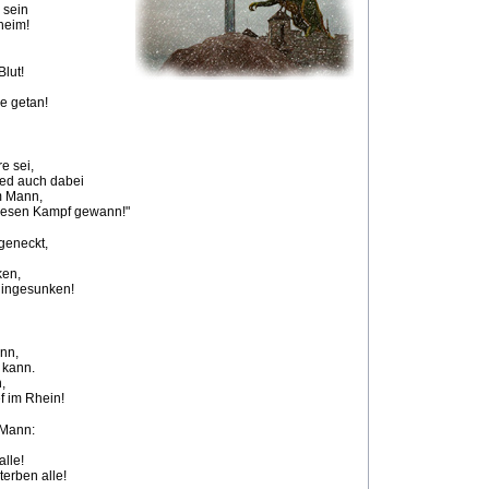
 sein
heim!
Blut!
ie getan!
e sei,
ied auch dabei
m Mann,
diesen Kampf gewann!"
geneckt,
ken,
 hingesunken!
ann,
 kann.
,
f im Rhein!
 Mann:
alle!
terben alle!