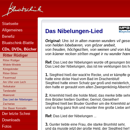
Bluatschink - Das Nibelungen-Lied - Text
Startseite
Allgemeines
Das Nibelungen-Lied
Benefiz
Original:
Uns ist in alten mæren wunders vil gese
Bluatschink-Blattle
von helden lobebæren, von grôzer arebeit,
CDs, DVDs, Bücher
von freuden, hôchgezîten, von weinen und von kla
von küener recken strîten muget ir nu wunder hœr
Ritter Rüdiger
Ritter Rüdiger
Ref:
Das Lied der Nibelungen wurde oft gesungen bis 
Widele-Wedele
Das Lied der Nibelungen, das ist nie verklungen bis he
Königskinder
Ritter-Sitten
1.
Siegfried hieß der wack're Recke, und er kämpfte gu
Feuermaul
hatte eine dicke Haut vom Bad im Drachenblut!
Am Ufer vom Lech
Siegfried hatte einen Schatz gar groß und meisterlich,
Nebukator
den hatte er geraubt vom alten Zwergenkönig Alberich
Tandaradei
2.
Kriemhild hieß die holde Maid, das merke bitte seh
Maienzeit
ihre Brüder hießen Gunther, Gernot, Gieselher!
Das Lied der Nibelungen
Siegfried hielt bei Bruder Gunther um die Kriemhild an
Zacharias
und so fing ganz froh und munter ihre große Liebe an!
Der Bauer Konradin
Der letzte Schrei
Ref:
Das Lied der Nibelungen ...
Downloads
3.
Gunter liebte eine Frau, die starke Brunhild sehr,
Fotos
und da musste jetzt der große Held, der Siegfried her!