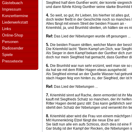
Gästebuach
Siegfried half dem Gunther wohl, der konnte siegreich
und dann führte König Gunther seine starke Brunhild 
Impressum
4.
So weit, so gut, ihr Lieben, bis hierher ist alles gut,
Konzerttermine
doch leider fließt in der Geschichte noch so manches 
Liederwerkstatt
Alles fängt mit einem Streit der beiden Frauen an -
Kriemhild, ja, und Brunhild streiten, oh hätten sie es n
Links
Online-Shop
Ref:
Das Lied der Nibelungen wurde oft gesungen ...
Personen
5.
Die beiden Frauen stritten, welcher Mann der bess'r
Radiosender
Die Kriemhild lacht: "Beim Kampf um Dich, war Siegfr
Als Sieger in dem Kampf bekam der Gunther dich zu
Spiele
doch nur mein Siegfried hat gemacht, dass Gunther 
Pressetexte
6.
Die Brunhild war nun sehr erzürnt, weil man sie so 
da hat sie mit dem Ritter Hagen etwas ausgeheckt:
Als Siegfried einmal an der Quelle Wasser hat getrun
stach Hagen feig von hinten zu, der Siegfried, der ist
Ref:
Das Lied der Nibelungen ...
7.
Kriemhild sinnt auf Rache, denn ermordet ist ihr M
kauft mit Siegfrieds Schatz so manchen, der ihr helfen
Ritter Hagen denkt ganz still: Das kann gefährlich sein
stiehlt den Schatz der Nibelungen und versenkt ihn tie
8.
Kriemhild aber wird die Frau von einem mächt'gen
Mit Hunnenkönig Etzel fängt die neue Ehe an!
Sie lädt nun alle ein aufs Schloss, doch dies ist eine F
Gar blutig ist der Kampf der Recken, die Nibelungen s