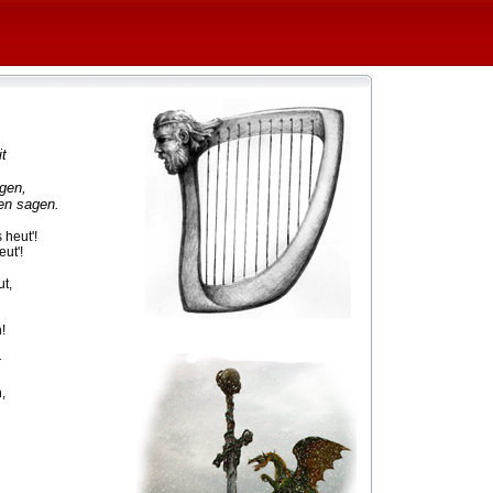
it
gen,
en sagen.
heut'!
ut'!
t,
!
r
,