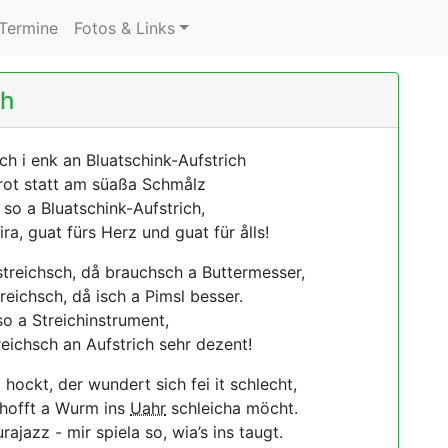
urrent)
Termine
Fotos & Links
ch
ch i enk an Bluatschink-Aufstrich
rot statt am süaßa Schmålz
 so a Bluatschink-Aufstrich,
ira, guat fürs Herz und guat für ålls!
treichsch, då brauchsch a Buttermesser,
eichsch, då isch a Pimsl besser.
so a Streichinstrument,
eichsch an Aufstrich sehr dezent!
hockt, der wundert sich fei it schlecht,
rhofft a Wurm ins
Uahr
schleicha möcht.
ajazz - mir spiela so, wia’s ins taugt.