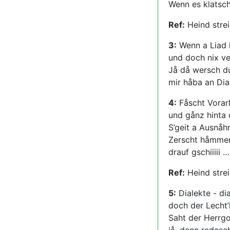
Wenn es klatscha
Ref:
Heind strei
3:
Wenn a Liad h
und doch nix ve
Jå då wersch du
mir håba an Dia
4:
Fåscht Vorarl
und gånz hinta 
S’geit a Ausnåh
Zerscht håmmer
drauf gschiiiii …
Ref:
Heind strei
5:
Dialekte - di
doch der Lecht’l
Saht der Herrgot