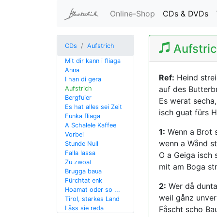
(c
Online-Shop
CDs & DVDs
Aufstri
CDs
Aufstrich
Mit dir kann i fliaga
Anna
Ref:
Heind strei
I han di gera
auf des Butterb
Aufstrich
Bergfuier
Es werat secha,
Es hat alles sei Zeit
isch guat fürs H
Funka fliaga
A Schalele Kaffee
1:
Wenn a Brot s
Vorbei
wenn a Wånd str
Stunde Null
Falla lassa
O a Geiga isch 
Zu zwoat
mit am Boga str
Brugga baua
Fürchtat enk
2:
Wer då dunta 
Hoamat oder so ...
weil gånz unve
Tirol, starkes Land
Låss sie reda
Fåscht scho Baur