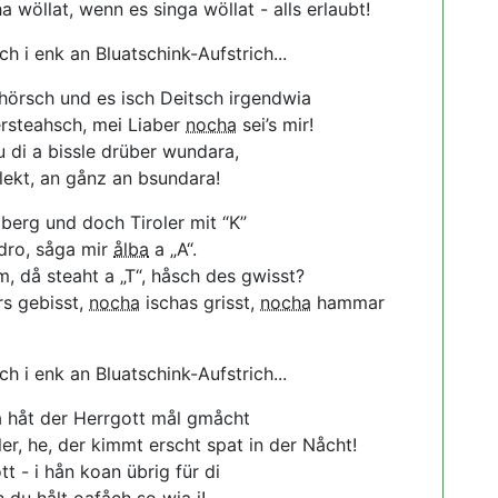
 wöllat, wenn es singa wöllat - alls erlaubt!
ch i enk an Bluatschink-Aufstrich...
örsch und es isch Deitsch irgendwia
rsteahsch, mei Liaber
nocha
sei’s mir!
 di a bissle drüber wundara,
lekt, an gånz an bsundara!
berg und doch Tiroler mit “K”
dro, såga mir
ålba
a „A“.
m, då steaht a „T“, håsch des gwisst?
s gebisst,
nocha
ischas grisst,
nocha
hammar
ch i enk an Bluatschink-Aufstrich...
a håt der Herrgott mål gmåcht
er, he, der kimmt erscht spat in der Nåcht!
t - i hån koan übrig für di