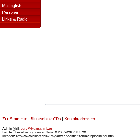
Mailingliste
Personen
Links & Radio
Zur Startseite
|
Bluatschink CDs
|
Kontaktadressen...
Admin Mail:
guru@bluatschink.at
Letzte Überarbeitung dieser Seite: 08/06/2026 23:55:20
location: http://www.bluatschink.at/ganzschoentierisch/meinpippihendi.htm