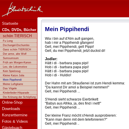
Bluatschink - Mein Pippihendi
Startseite
Mein Pippihendi
CDs, DVDs, Bücher
schön TIERISCH
Wia i bin auf d'Alm aufi gangen,
Fu Long
hab i mir a Pippihendi gfangen!
Dschungel-Dschumbo
Gell, mei Pippihendi, gell Pippi!
Ganz schön TIERISCH
Gell, du mei Pippihendi, jetzt duckst di!
Der arme, alte Wolf
Sumsumsum
Jodler:
Früh am Morgen-Kanon
Hätt i di - barbara papa pipi!
Hob i di - barbara papa pipi!
Leo, die Lokomotive
Hätt i di - barbara papa pipi!
Kein Spielzeug
Hob i di - Huldio!
Kleine Katze Julia
Mein Pippihendi
Der Hahn mit am Straußenei ist zum Hendi kemma:
Meine Luftgitarre
"Da kannst Dir amol a Beispiel nemmen!"
Das Vögele
Gell, mei Pippihendi ...
Kinderlieder-Hitparade
Die Krönung der Schöpfung
S'Hendi sieht schwarze Eierbrikett
Online-Shop
"Babys aus Afrika, ja, des find i nett!"
Gell, mei Pippihendi ...
Downloads
Konzerttermine
Der kleine Franz möcht s'Hendi ausprobieren:
"Kann man denn mit dem telefonieren?"
Fotos & Videos
Gell, mei Pippihendi ..
Gästebuach