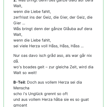
2.
Wås bringt denn des gånze Gald auf dera
Walt,
wenn die Liebe fahlt,
zerfrisst ins der Geiz, die Gier, der Geiz, die
Gier ...
Wås bringt denn der gånze Glåuba auf dera
Walt,
wenn die Liebe fahlt,
sei viele Herza voll Håss, Håss, Håss ...
Nur oas davo isch gråd aso, als war går nix
då.
wo's boades geit – zur gleicha Zeit, wird dia
Walt so weit!
B-Teil:
Doch aus vollem Herza sei dia
Menscha
scho i's Unglück grennt so oft
und aus vollem Herza håba sie es so guat
gmoant