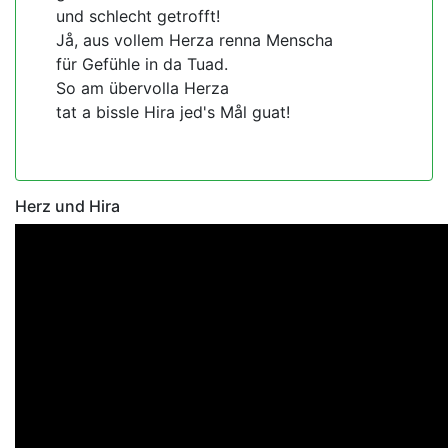
und schlecht getrofft!
Jå, aus vollem Herza renna Menscha
für Gefühle in da Tuad.
So am übervolla Herza
tat a bissle Hira jed's Mål guat!
Herz und Hira