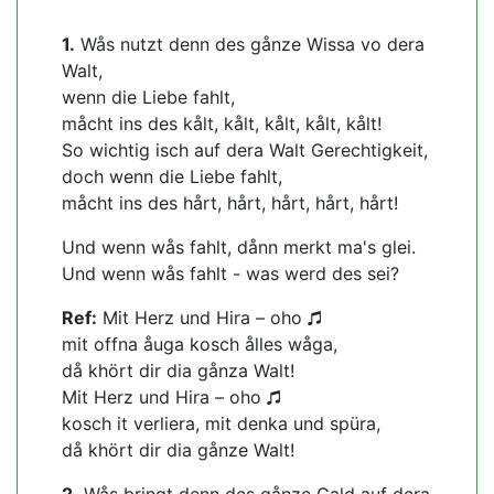
1.
Wås nutzt denn des gånze Wissa vo dera
Walt,
wenn die Liebe fahlt,
måcht ins des kålt, kålt, kålt, kålt, kålt!
So wichtig isch auf dera Walt Gerechtigkeit,
doch wenn die Liebe fahlt,
måcht ins des hårt, hårt, hårt, hårt, hårt!
Und wenn wås fahlt, dånn merkt ma's glei.
Und wenn wås fahlt - was werd des sei?
Ref:
Mit Herz und Hira – oho
mit offna åuga kosch ålles wåga,
då khört dir dia gånza Walt!
Mit Herz und Hira – oho
kosch it verliera, mit denka und spüra,
då khört dir dia gånze Walt!