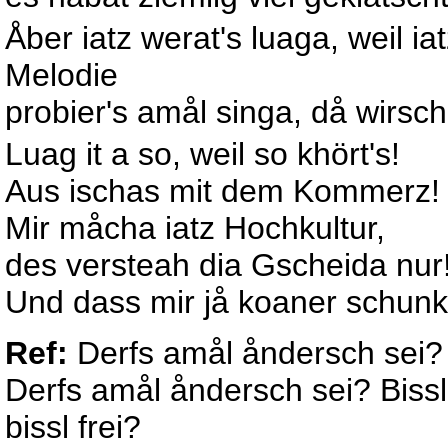
Åber iatz werat's luaga, weil iat
Melodie
probier's amål singa, då wirsch
Luag it a so, weil so khört's!
Aus ischas mit dem Kommerz!
Mir måcha iatz Hochkultur,
des versteah dia Gscheida nur
Und dass mir jå koaner schunke
Ref:
Derfs amål åndersch sei?
Derfs amål åndersch sei? Bissl
bissl frei?