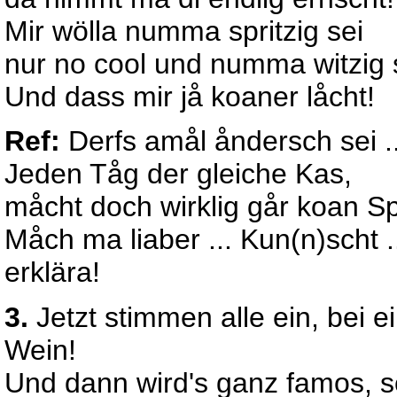
Mir wölla numma spritzig sei
nur no cool und numma witzig 
Und dass mir jå koaner låcht!
Ref:
Derfs amål åndersch sei ..
Jeden Tåg der gleiche Kas,
måcht doch wirklig går koan S
Måch ma liaber ... Kun(n)scht .
erklära!
3.
Jetzt stimmen alle ein, bei e
Wein!
Und dann wird's ganz famos, 