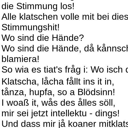
die Stimmung los!
Alle klatschen volle mit bei di
Stimmungshit!
Wo sind die Hände?
Wo sind die Hände, då kånnsch
blamiera!
So wia es tiat's fråg i: Wo isch
Klatscha, låcha fållt ins it in,
tånza, hupfa, so a Blödsinn!
I woaß it, wås des ålles söll,
mir sei jetzt intellektu - dings!
Und dass mir jå koaner mitklat