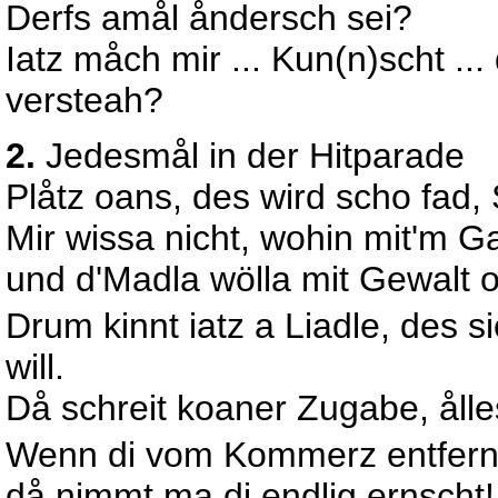
Derfs amål åndersch sei?
Iatz måch mir ... Kun(n)scht ...
versteah?
2.
Jedesmål in der Hitparade
Plåtz oans, des wird scho fad
Mir wissa nicht, wohin mit'm G
und d'Madla wölla mit Gewalt o
Drum kinnt iatz a Liadle, des s
will.
Då schreit koaner Zugabe, ålles 
Wenn di vom Kommerz entfern
då nimmt ma di endlig ernscht!