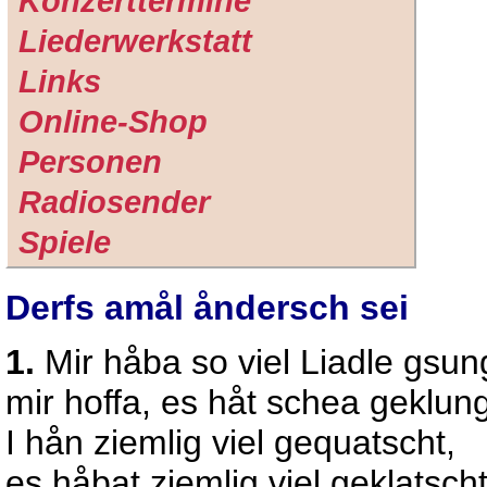
Konzerttermine
Liederwerkstatt
Links
Online-Shop
Personen
Radiosender
Spiele
Derfs amål åndersch sei
1.
Mir håba so viel Liadle gsun
mir hoffa, es håt schea geklung
I hån ziemlig viel gequatscht,
es håbat ziemlig viel geklatscht