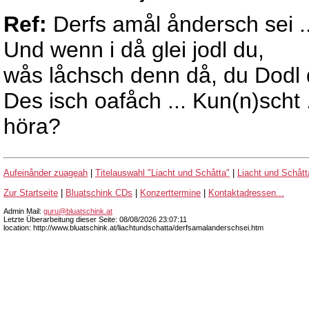
Ref:
Derfs amål åndersch sei ..
Und wenn i då glei jodl du,
wås låchsch denn då, du Dodl
Des isch oafåch ... Kun(n)scht .
höra?
Aufeinånder zuageah
|
Titelauswahl "Liacht und Schåtta"
|
Liacht und Schått
Zur Startseite
|
Bluatschink CDs
|
Konzerttermine
|
Kontaktadressen...
Admin Mail:
guru@bluatschink.at
Letzte Überarbeitung dieser Seite: 08/08/2026 23:07:11
location: http://www.bluatschink.at/liachtundschatta/derfsamalanderschsei.htm