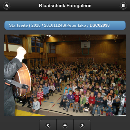
Bluatschink Fotogalerie
Startseite
/
2010
/
20101124StPeter kiko
/
DSC02938