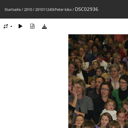
DSC02936
Startseite
/
2010
/
20101124StPeter kiko
/