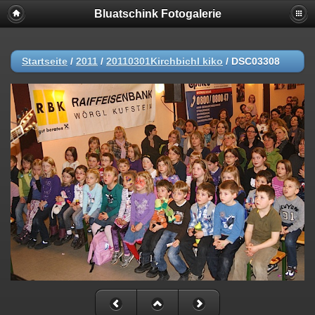
Bluatschink Fotogalerie
Startseite
/
2011
/
20110301Kirchbichl kiko
/
DSC03308