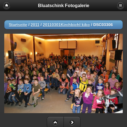
Bluatschink Fotogalerie
Startseite
/
2011
/
20110301Kirchbichl kiko
/
DSC03306