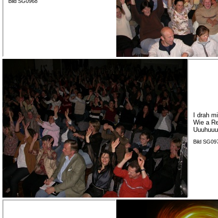
Bild SG0968
I drah m
Wie a Re
Uuuhuuu
Bild SG09