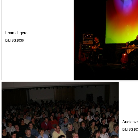
I han di gera
Bild SG1036
Audienz
Bild SG10