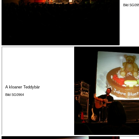
Bild SG09
A kloaner Teddybär
Bild SG0964