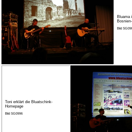
Bluama 
Bosnien-
Bild SG09
Toni erklärt die Bluatschink-
Homepage
Bild SG0996