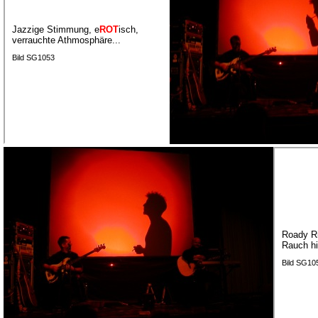
Jazzige Stimmung, e
ROT
isch,
verrauchte Athmosphäre...
Bild SG1053
Roady Ri
Rauch hi
Bild SG10