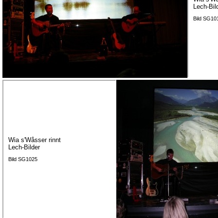
Lech-Bil
Bild SG10
Wia s'Wåsser rinnt
Lech-Bilder
Bild SG1025