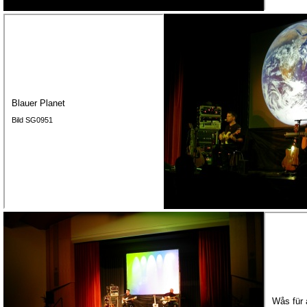
Blauer Planet
Bild SG0951
Wås für 