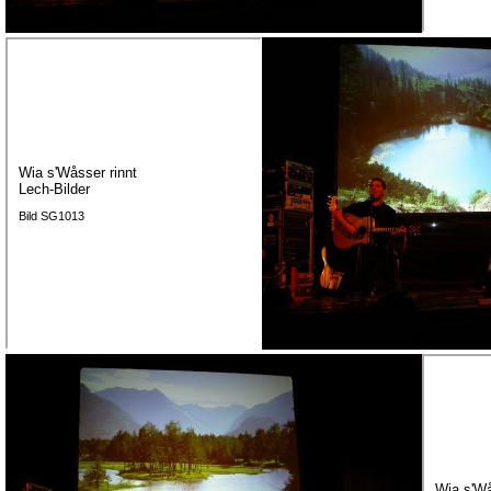
Wia s'Wåsser rinnt
Lech-Bilder
Bild SG1013
Wia s'Wå