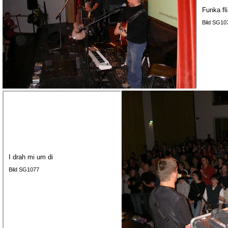
Funka fl
Bild SG10
I drah mi um di
Bild SG1077