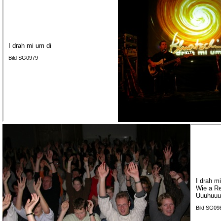
I drah mi um di
Bild SG0979
I drah m
Wie a Re
Uuuhuuu
Bild SG09