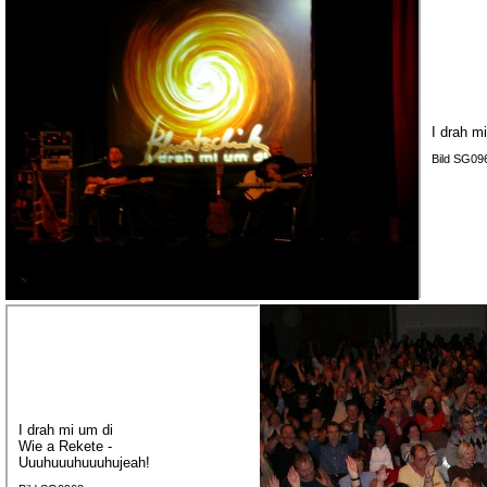
I drah m
Bild SG09
I drah mi um di
Wie a Rekete -
Uuuhuuuhuuuhujeah!