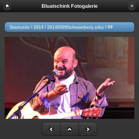
Bluatschink Fotogalerie
Startseite
/
2014
/
20140509Schwanberg erko
/
09