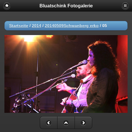
Bluatschink Fotogalerie
Startseite
/
2014
/
20140509Schwanberg erko
/
05