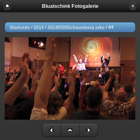
Bluatschink Fotogalerie
Startseite
/
2014
/
20140509Schwanberg erko
/
04