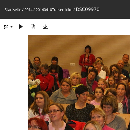
DSC09970
Startseite
/
2014
/
20140410Traisen kiko
/