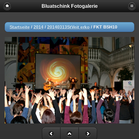
Bluatschink Fotogalerie
Startseite
/
2014
/
20140313StVeit erko
/
FKT BSH10