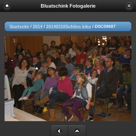
Bluatschink Fotogalerie
Startseite
/
2014
/
20140310Schlins kiko
/
DSC09687