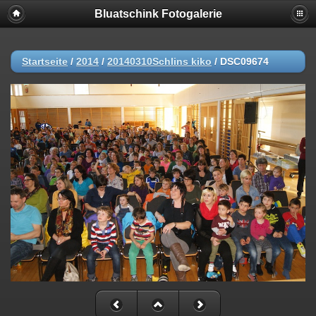
Bluatschink Fotogalerie
Startseite
/
2014
/
20140310Schlins kiko
/
DSC09674