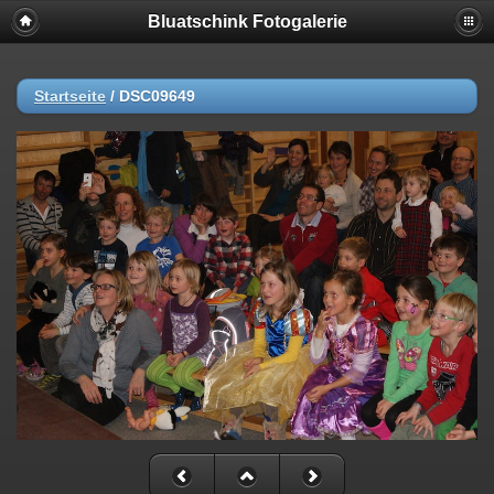
Bluatschink Fotogalerie
Startseite
/
DSC09649