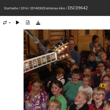
DSC09642
Startseite
/
2014
/
20140302Faistenau kiko
/