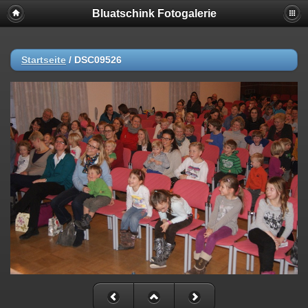
Bluatschink Fotogalerie
Startseite
/
DSC09526