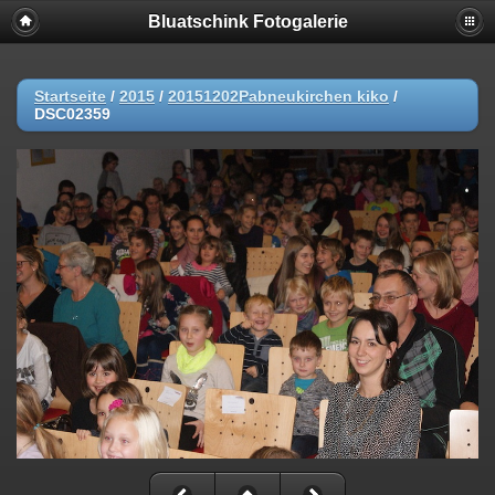
Bluatschink Fotogalerie
Startseite
/
2015
/
20151202Pabneukirchen kiko
/
DSC02359