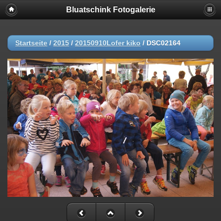
Bluatschink Fotogalerie
Startseite
/
2015
/
20150910Lofer kiko
/
DSC02164