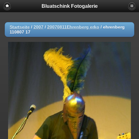
Bluatschink Fotogalerie
Startseite
/
2007
/
20070811Ehrenberg erko
/
ehrenberg
110807 17