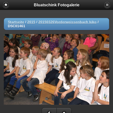
Bluatschink Fotogalerie
Startseite
/
2015
/
20150326Vorderweissenbach kiko
/
DSC01461