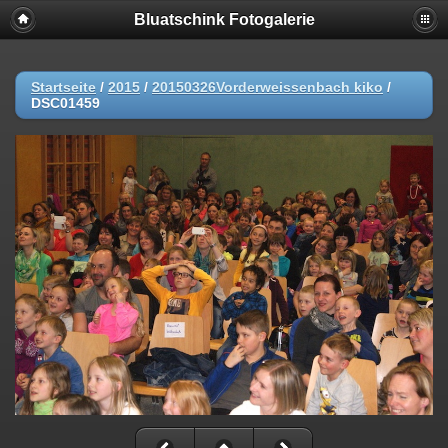
Bluatschink Fotogalerie
Startseite
/
2015
/
20150326Vorderweissenbach kiko
/
DSC01459