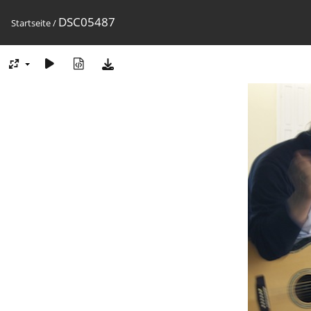
DSC05487
Startseite
/