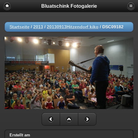
Bluatschink Fotogalerie
Startseite
/
2013
/
20130913Hitzendorf kiko
/
DSC09182
Erstellt am