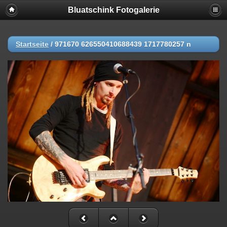
Bluatschink Fotogalerie
Startseite
/
971670 626550410688439 1717780257 n