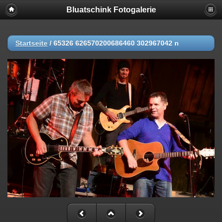
Bluatschink Fotogalerie
Startseite
/
65326 626570200686460 302967042 n