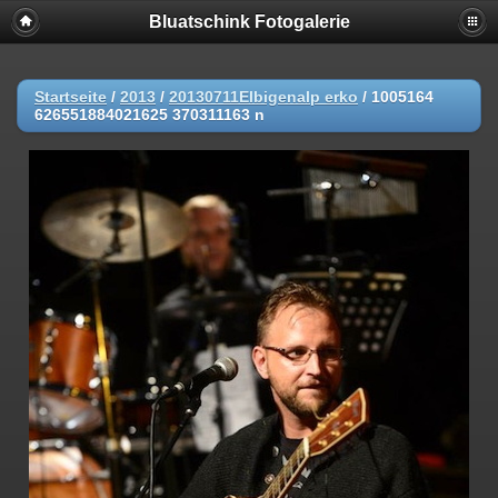
Bluatschink Fotogalerie
Startseite
/
2013
/
20130711Elbigenalp erko
/
1005164
626551884021625 370311163 n