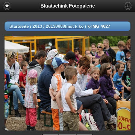
Bluatschink Fotogalerie
Startseite
/
2013
/
20130609Imst kiko
/
k-IMG 4027