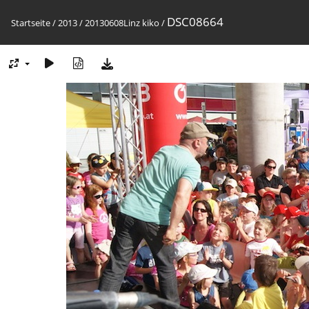
DSC08664
Startseite
/
2013
/
20130608Linz kiko
/