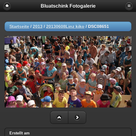
Bluatschink Fotogalerie
Startseite
/
2013
/
20130608Linz kiko
/
DSC08651
Erstellt am