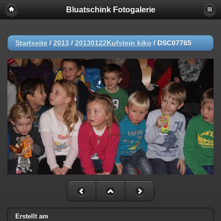
Bluatschink Fotogalerie
Startseite
/
2013
/
20130122Kufstein kiko
/
DSC07765
Erstellt am