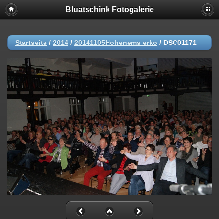
Bluatschink Fotogalerie
Startseite
/
2014
/
20141105Hohenems erko
/
DSC01171