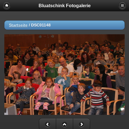
Bluatschink Fotogalerie
Startseite
/
DSC01148