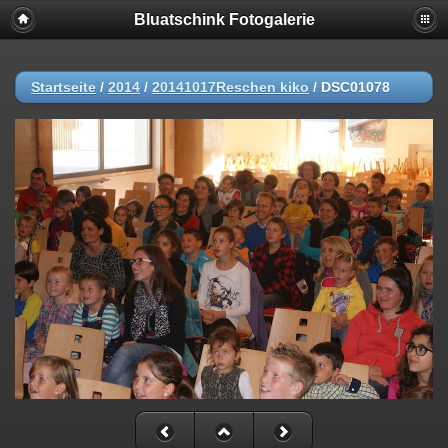
Bluatschink Fotogalerie
Startseite
/
2014
/
20141017Reschen kiko
/
DSC01078